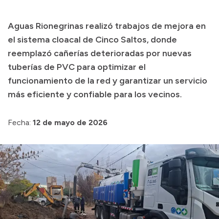
Presupuesto
Aguas Rionegrinas realizó trabajos de mejora en
Boletín Oficial
el sistema cloacal de Cinco Saltos, donde
Compras y licitaciones
reemplazó cañerías deterioradas por nuevas
tuberías de PVC para optimizar el
Consulta de expedientes
funcionamiento de la red y garantizar un servicio
Consulta de pago a proveedores
más eficiente y confiable para los vecinos.
Convocatorias
Intranet
Fecha:
12 de mayo de 2026
Login