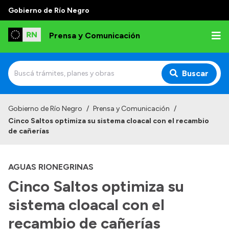
Gobierno de Río Negro
Prensa y Comunicación
Buscar
Inicio
Gobierno de Río Negro
/
Prensa y Comunicación
/
Cinco Saltos optimiza su sistema cloacal con el recambio
Institucional
de cañerías
Autoridades
AGUAS RIONEGRINAS
Referentes de prensa
Cinco Saltos optimiza su
Archivo de noticias
sistema cloacal con el
recambio de cañerías
Transparencia