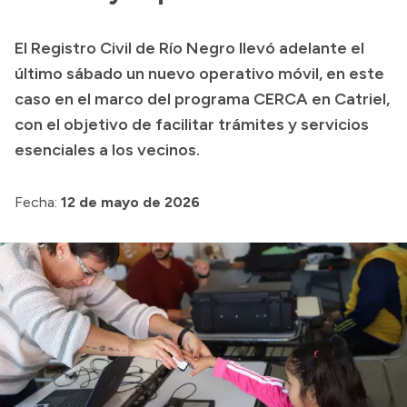
Presupuesto
El Registro Civil de Río Negro llevó adelante el
Boletín Oficial
último sábado un nuevo operativo móvil, en este
Compras y licitaciones
caso en el marco del programa CERCA en Catriel,
con el objetivo de facilitar trámites y servicios
Consulta de expedientes
esenciales a los vecinos.
Consulta de pago a proveedores
Convocatorias
Fecha:
12 de mayo de 2026
Intranet
Login