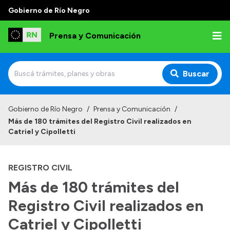
Gobierno de Río Negro
Prensa y Comunicación
Buscar
Inicio
Gobierno de Río Negro
/
Prensa y Comunicación
/
Más de 180 trámites del Registro Civil realizados en
Institucional
Catriel y Cipolletti
Autoridades
REGISTRO CIVIL
Referentes de prensa
Más de 180 trámites del
Archivo de noticias
Registro Civil realizados en
Catriel y Cipolletti
Transparencia