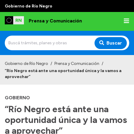
Gobierno de Río Negro
Prensa y Comunicación
Buscar
Inicio
Gobierno de Río Negro
/
Prensa y Comunicación
/
“Río Negro está ante una oportunidad única y la vamos a
Institucional
aprovechar”
Autoridades
GOBIERNO
Referentes de prensa
“Río Negro está ante una
Archivo de noticias
oportunidad única y la vamos
a aprovechar”
Transparencia