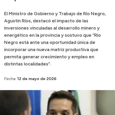
Presupuesto
El Ministro de Gobierno y Trabajo de Río Negro,
Boletín Oficial
Agustín Ríos, destacó el impacto de las
Compras y licitaciones
inversiones vinculadas al desarrollo minero y
energético en la provincia y sostuvo que “Río
Consulta de expedientes
Negro está ante una oportunidad única de
Consulta de pago a proveedores
incorporar una nueva matriz productiva que
Convocatorias
permita generar crecimiento y empleo en
Intranet
distintas localidades”.
Login
Fecha:
12 de mayo de 2026