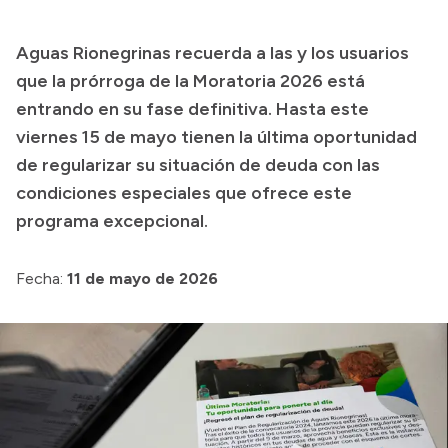
Presupuesto
Aguas Rionegrinas recuerda a las y los usuarios
Boletín Oficial
que la prórroga de la Moratoria 2026 está
Compras y licitaciones
entrando en su fase definitiva. Hasta este
viernes 15 de mayo tienen la última oportunidad
Consulta de expedientes
de regularizar su situación de deuda con las
Consulta de pago a proveedores
condiciones especiales que ofrece este
Convocatorias
programa excepcional.
Intranet
Login
Fecha:
11 de mayo de 2026