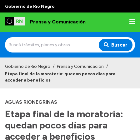
Gobierno de Río Negro
Prensa y Comunicación
Buscar
Inicio
Gobierno de Río Negro
/
Prensa y Comunicación
/
Etapa final de la moratoria: quedan pocos días para
Institucional
acceder a beneficios
Autoridades
AGUAS RIONEGRINAS
Referentes de prensa
Etapa final de la moratoria:
Archivo de noticias
quedan pocos días para
acceder a beneficios
Transparencia