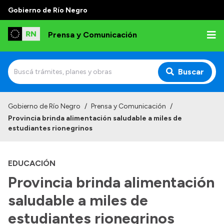
Gobierno de Río Negro
Prensa y Comunicación
Buscar
Inicio
Gobierno de Río Negro
/
Prensa y Comunicación
/
Provincia brinda alimentación saludable a miles de
Institucional
estudiantes rionegrinos
Autoridades
EDUCACIÓN
Referentes de prensa
Provincia brinda alimentación
Archivo de noticias
saludable a miles de
estudiantes rionegrinos
Transparencia