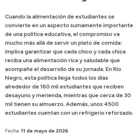
Presupuesto
Cuando la alimentación de estudiantes se
Boletín Oficial
convierte en un aspecto sumamente importante
Compras y licitaciones
de una política educativa, el compromiso va
mucho más allá de servir un plato de comida:
Consulta de expedientes
implica garantizar que cada chico y cada chica
Consulta de pago a proveedores
reciba una alimentación rica y saludable que
Convocatorias
acompañe el desarrollo de su jornada. En Río
Intranet
Negro, esta política llega todos los días
Login
alrededor de 160 mil estudiantes que reciben
desayuno y merienda, mientras que cerca de 30
mil tienen su almuerzo. Además, unos 4500
estudiantes cuentan con un refrigerio reforzado.
Fecha:
11 de mayo de 2026