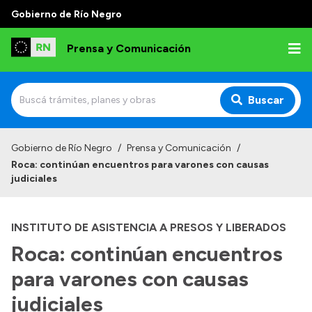
Gobierno de Río Negro
Prensa y Comunicación
Buscar
Inicio
Gobierno de Río Negro
/
Prensa y Comunicación
/
Roca: continúan encuentros para varones con causas
Institucional
judiciales
Autoridades
INSTITUTO DE ASISTENCIA A PRESOS Y LIBERADOS
Referentes de prensa
Roca: continúan encuentros
Archivo de noticias
para varones con causas
judiciales
Transparencia