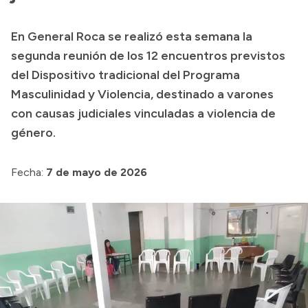
Presupuesto
En General Roca se realizó esta semana la
Boletín Oficial
segunda reunión de los 12 encuentros previstos
Compras y licitaciones
del Dispositivo tradicional del Programa
Masculinidad y Violencia, destinado a varones
Consulta de expedientes
con causas judiciales vinculadas a violencia de
Consulta de pago a proveedores
género.
Convocatorias
Intranet
Fecha:
7 de mayo de 2026
Login