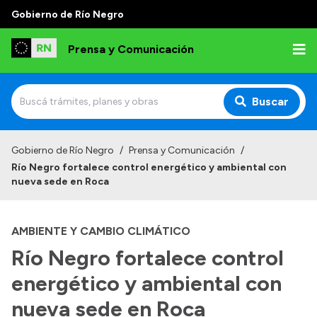
Gobierno de Río Negro
Prensa y Comunicación
Buscar
Inicio
Gobierno de Río Negro
/
Prensa y Comunicación
/
Río Negro fortalece control energético y ambiental con
Institucional
nueva sede en Roca
Autoridades
AMBIENTE Y CAMBIO CLIMÁTICO
Referentes de prensa
Río Negro fortalece control
Archivo de noticias
energético y ambiental con
nueva sede en Roca
Transparencia