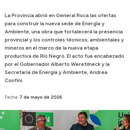
Presupuesto
La Provincia abrió en General Roca las ofertas
Boletín Oficial
para construir la nueva sede de Energía y
Compras y licitaciones
Ambiente, una obra que fortalecerá la presencia
provincial y los controles técnicos, ambientales y
Consulta de expedientes
mineros en el marco de la nueva etapa
Consulta de pago a proveedores
productiva de Río Negro. El acto fue encabezado
Convocatorias
por el Gobernador Alberto Weretilneck y la
Intranet
Secretaria de Energía y Ambiente, Andrea
Login
Confini.
Fecha:
7 de mayo de 2026