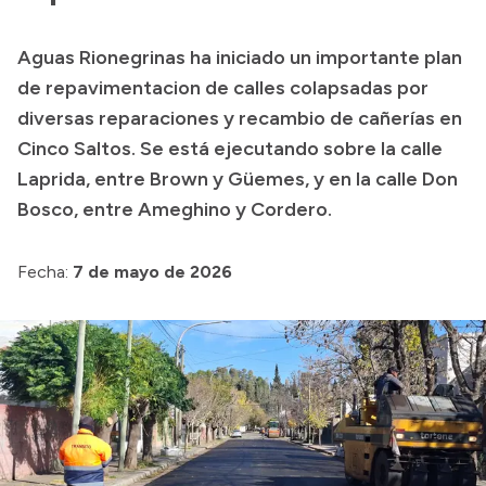
Presupuesto
Aguas Rionegrinas ha iniciado un importante plan
Boletín Oficial
de repavimentacion de calles colapsadas por
Compras y licitaciones
diversas reparaciones y recambio de cañerías en
Cinco Saltos. Se está ejecutando sobre la calle
Consulta de expedientes
Laprida, entre Brown y Güemes, y en la calle Don
Consulta de pago a proveedores
Bosco, entre Ameghino y Cordero.
Convocatorias
Intranet
Fecha:
7 de mayo de 2026
Login