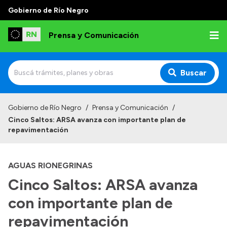
Gobierno de Río Negro
Prensa y Comunicación
Buscar
Inicio
Gobierno de Río Negro
/
Prensa y Comunicación
/
Cinco Saltos: ARSA avanza con importante plan de
Institucional
repavimentación
Autoridades
AGUAS RIONEGRINAS
Referentes de prensa
Cinco Saltos: ARSA avanza
Archivo de noticias
con importante plan de
repavimentación
Transparencia