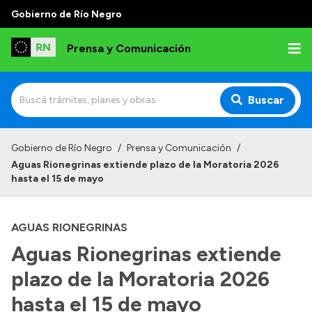
Gobierno de Río Negro
Prensa y Comunicación
Buscar
Inicio
Gobierno de Río Negro
/
Prensa y Comunicación
/
Aguas Rionegrinas extiende plazo de la Moratoria 2026
Institucional
hasta el 15 de mayo
Autoridades
AGUAS RIONEGRINAS
Referentes de prensa
Aguas Rionegrinas extiende
Archivo de noticias
plazo de la Moratoria 2026
hasta el 15 de mayo
Transparencia