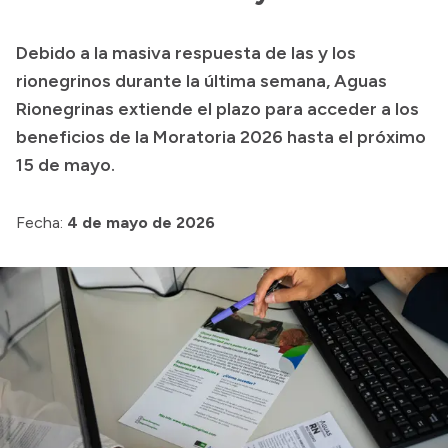
Presupuesto
Debido a la masiva respuesta de las y los
Boletín Oficial
rionegrinos durante la última semana, Aguas
Compras y licitaciones
Rionegrinas extiende el plazo para acceder a los
beneficios de la Moratoria 2026 hasta el próximo
Consulta de expedientes
15 de mayo.
Consulta de pago a proveedores
Convocatorias
Fecha:
4 de mayo de 2026
Intranet
Login