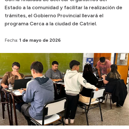
Estado a la comunidad y facilitar la realización de
Presupuesto
trámites, el Gobierno Provincial llevará el
Boletín Oficial
programa Cerca a la ciudad de Catriel.
Compras y licitaciones
Consulta de expedientes
Fecha:
1 de mayo de 2026
Consulta de pago a proveedores
Convocatorias
Intranet
Login