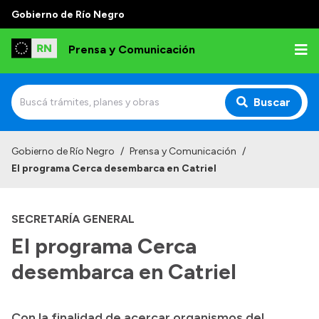
Gobierno de Río Negro
Prensa y Comunicación
Buscar
Inicio
Gobierno de Río Negro
/
Prensa y Comunicación
/
El programa Cerca desembarca en Catriel
Institucional
Autoridades
SECRETARÍA GENERAL
Referentes de prensa
El programa Cerca
Archivo de noticias
desembarca en Catriel
Con la finalidad de acercar organismos del
Transparencia