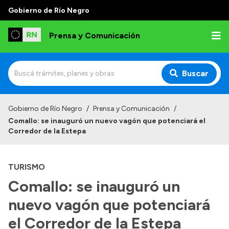
Gobierno de Río Negro
Prensa y Comunicación
Buscar
Inicio
Gobierno de Río Negro
/
Prensa y Comunicación
/
Comallo: se inauguró un nuevo vagón que potenciará el
Institucional
Corredor de la Estepa
Autoridades
TURISMO
Referentes de prensa
Comallo: se inauguró un
Archivo de noticias
nuevo vagón que potenciará
el Corredor de la Estepa
Transparencia