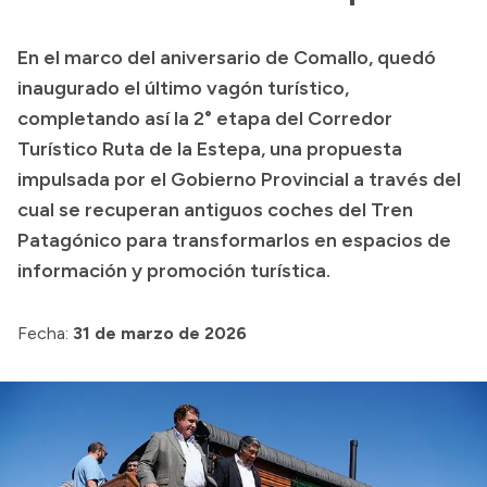
Presupuesto
En el marco del aniversario de Comallo, quedó
Boletín Oficial
inaugurado el último vagón turístico,
Compras y licitaciones
completando así la 2° etapa del Corredor
Turístico Ruta de la Estepa, una propuesta
Consulta de expedientes
impulsada por el Gobierno Provincial a través del
Consulta de pago a proveedores
cual se recuperan antiguos coches del Tren
Convocatorias
Patagónico para transformarlos en espacios de
Intranet
información y promoción turística.
Login
Fecha:
31 de marzo de 2026