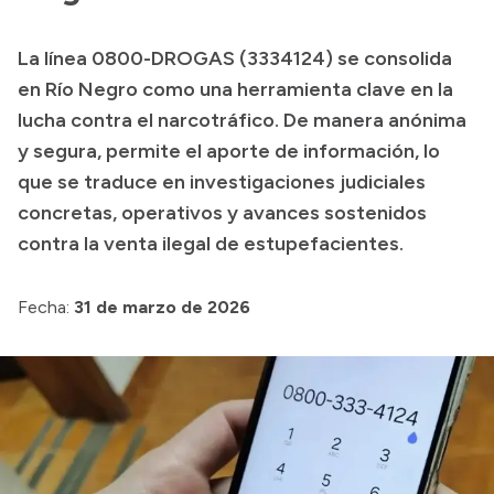
Presupuesto
La línea 0800-DROGAS (3334124) se consolida
Boletín Oficial
en Río Negro como una herramienta clave en la
Compras y licitaciones
lucha contra el narcotráfico. De manera anónima
y segura, permite el aporte de información, lo
Consulta de expedientes
que se traduce en investigaciones judiciales
Consulta de pago a proveedores
concretas, operativos y avances sostenidos
Convocatorias
contra la venta ilegal de estupefacientes.
Intranet
Login
Fecha:
31 de marzo de 2026