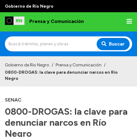
Gobierno de Río Negro
Prensa y Comunicación
Buscar
Inicio
Gobierno de Río Negro
/
Prensa y Comunicación
/
0800-DROGAS: la clave para denunciar narcos en Río
Institucional
Negro
Autoridades
SENAC
Referentes de prensa
0800-DROGAS: la clave para
Archivo de noticias
denunciar narcos en Río
Negro
Transparencia