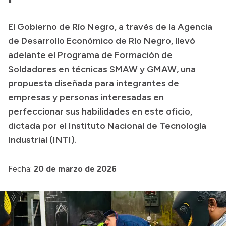
Presupuesto
El Gobierno de Río Negro, a través de la Agencia
Boletín Oficial
de Desarrollo Económico de Río Negro, llevó
Compras y licitaciones
adelante el Programa de Formación de
Soldadores en técnicas SMAW y GMAW, una
Consulta de expedientes
propuesta diseñada para integrantes de
Consulta de pago a proveedores
empresas y personas interesadas en
Convocatorias
perfeccionar sus habilidades en este oficio,
Intranet
dictada por el Instituto Nacional de Tecnología
Login
Industrial (INTI).
Fecha:
20 de marzo de 2026