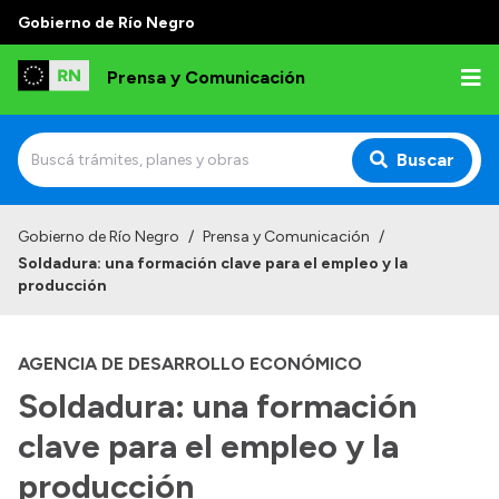
Gobierno de Río Negro
Prensa y Comunicación
Buscar
Inicio
Gobierno de Río Negro
/
Prensa y Comunicación
/
Soldadura: una formación clave para el empleo y la
Institucional
producción
Autoridades
AGENCIA DE DESARROLLO ECONÓMICO
Referentes de prensa
Soldadura: una formación
Archivo de noticias
clave para el empleo y la
producción
Transparencia