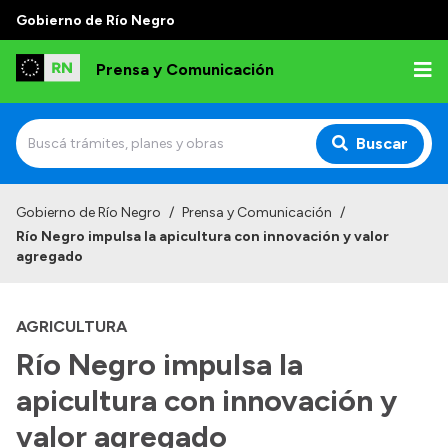
Gobierno de Río Negro
Prensa y Comunicación
Buscar
Inicio
Gobierno de Río Negro
/
Prensa y Comunicación
/
Río Negro impulsa la apicultura con innovación y valor
Institucional
agregado
Autoridades
AGRICULTURA
Referentes de prensa
Río Negro impulsa la
Archivo de noticias
apicultura con innovación y
valor agregado
Transparencia