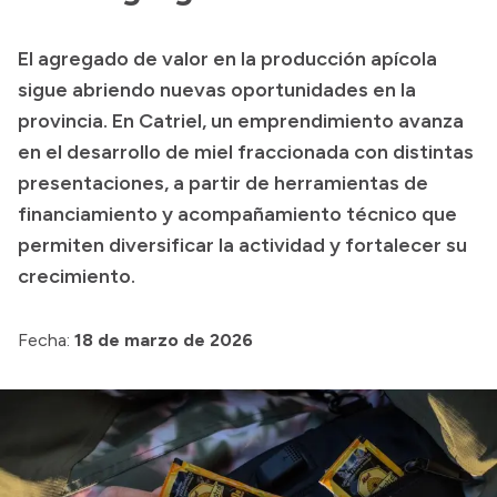
Presupuesto
El agregado de valor en la producción apícola
Boletín Oficial
sigue abriendo nuevas oportunidades en la
Compras y licitaciones
provincia. En Catriel, un emprendimiento avanza
en el desarrollo de miel fraccionada con distintas
Consulta de expedientes
presentaciones, a partir de herramientas de
Consulta de pago a proveedores
financiamiento y acompañamiento técnico que
Convocatorias
permiten diversificar la actividad y fortalecer su
Intranet
crecimiento.
Login
Fecha:
18 de marzo de 2026