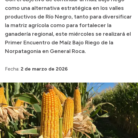
como una alternativa estratégica en los valles
Presupuesto
productivos de Río Negro, tanto para diversificar
Boletín Oficial
la matriz agrícola como para fortalecer la
Compras y licitaciones
ganadería regional, este miércoles se realizará el
Primer Encuentro de Maíz Bajo Riego de la
Consulta de expedientes
Norpatagonia en General Roca.
Consulta de pago a proveedores
Convocatorias
Fecha:
2 de marzo de 2026
Intranet
Login