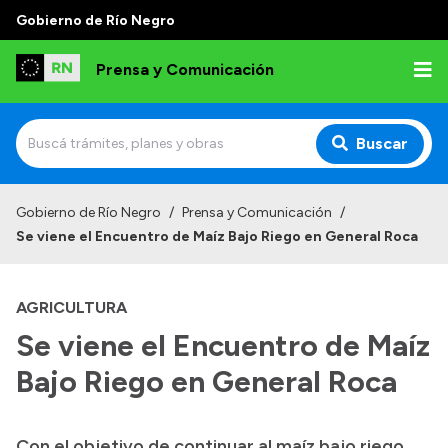
Gobierno de Río Negro
Prensa y Comunicación
Buscar
Inicio
Gobierno de Río Negro
/
Prensa y Comunicación
/
Se viene el Encuentro de Maíz Bajo Riego en General Roca
Institucional
Autoridades
AGRICULTURA
Referentes de prensa
Se viene el Encuentro de Maíz
Archivo de noticias
Bajo Riego en General Roca
Con el objetivo de continuar al maíz bajo riego
Transparencia