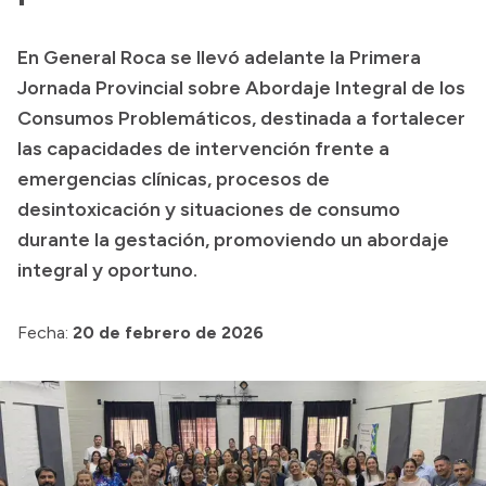
Presupuesto
En General Roca se llevó adelante la Primera
Boletín Oficial
Jornada Provincial sobre Abordaje Integral de los
Compras y licitaciones
Consumos Problemáticos, destinada a fortalecer
las capacidades de intervención frente a
Consulta de expedientes
emergencias clínicas, procesos de
Consulta de pago a proveedores
desintoxicación y situaciones de consumo
Convocatorias
durante la gestación, promoviendo un abordaje
Intranet
integral y oportuno.
Login
Fecha:
20 de febrero de 2026