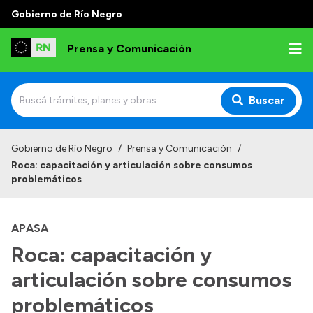
Gobierno de Río Negro
Prensa y Comunicación
Buscar
Inicio
Gobierno de Río Negro
/
Prensa y Comunicación
/
Roca: capacitación y articulación sobre consumos
Institucional
problemáticos
Autoridades
APASA
Referentes de prensa
Roca: capacitación y
Archivo de noticias
articulación sobre consumos
problemáticos
Transparencia