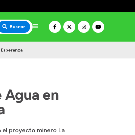
Buscar
a Esperanza
e Agua en
a
n el proyecto minero La