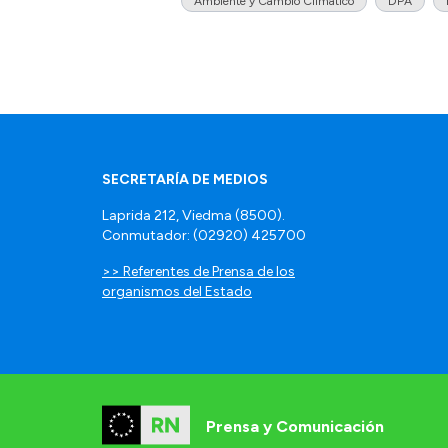
Ambiente y Cambio Climático
DPA
SECRETARÍA DE MEDIOS
Laprida 212, Viedma (8500).
Conmutador: (02920) 425700
>> Referentes de Prensa de los
organismos del Estado
Prensa y Comunicación