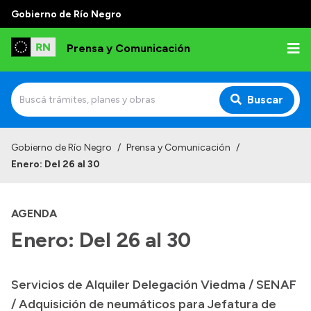
Gobierno de Río Negro
Prensa y Comunicación
Buscar
Inicio
Gobierno de Río Negro
/
Prensa y Comunicación
/
Enero: Del 26 al 30
Institucional
Autoridades
AGENDA
Referentes de prensa
Enero: Del 26 al 30
Archivo de noticias
Servicios de Alquiler Delegación Viedma / SENAF
/ Adquisición de neumáticos para Jefatura de
Transparencia