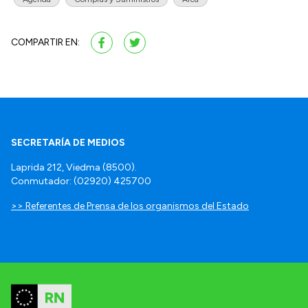
COMPARTIR EN:
SECRETARÍA DE MEDIOS
Laprida 212, Viedma (8500).
Conmutador: (02920) 425700
>> Referentes de Prensa de los organismos del Estado