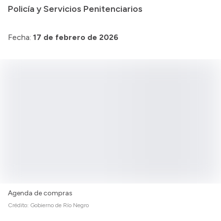
Policía y Servicios Penitenciarios
Presupuesto
Boletín Oficial
Fecha:
17 de febrero de 2026
Compras y licitaciones
Consulta de expedientes
Consulta de pago a proveedores
Convocatorias
Intranet
Login
Agenda de compras
Crédito:
Gobierno de Río Negro