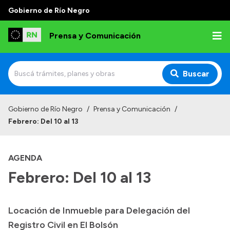
Gobierno de Río Negro
Prensa y Comunicación
Buscar
Inicio
Gobierno de Río Negro
/
Prensa y Comunicación
/
Febrero: Del 10 al 13
Institucional
Autoridades
AGENDA
Referentes de prensa
Febrero: Del 10 al 13
Archivo de noticias
Locación de Inmueble para Delegación del
Registro Civil en El Bolsón
Transparencia