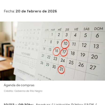
Presupuesto
Fecha:
20 de febrero de 2026
Boletín Oficial
Compras y licitaciones
Consulta de expedientes
Consulta de pago a proveedores
Convocatorias
Intranet
Login
Agenda de compras
Crédito:
Gobierno de Río Negro
10/02 – 09:30hs:
Apertura / Licitación Pública 03/26 /