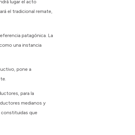
ndrá lugar el acto
rá el tradicional remate,
eferencia patagónica. La
n como una instancia
ductivo, pone a
te.
uctores, para la
roductores medianos y
 constituidas que