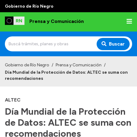
Gobierno de Río Negro
Prensa y Comunicación
Buscar
Inicio
Gobierno de Río Negro
/
Prensa y Comunicación
/
Día Mundial de la Protección de Datos: ALTEC se suma con
Institucional
recomendaciones
Autoridades
ALTEC
Referentes de prensa
Día Mundial de la Protección
Archivo de noticias
de Datos: ALTEC se suma con
recomendaciones
Transparencia