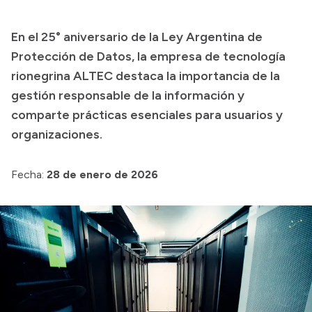
Presupuesto
En el 25° aniversario de la Ley Argentina de
Boletín Oficial
Protección de Datos, la empresa de tecnología
Compras y licitaciones
rionegrina ALTEC destaca la importancia de la
gestión responsable de la información y
Consulta de expedientes
comparte prácticas esenciales para usuarios y
Consulta de pago a proveedores
organizaciones.
Convocatorias
Intranet
Fecha:
28 de enero de 2026
Login