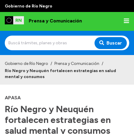
Gobierno de Río Negro
Prensa y Comunicación
Buscar
Inicio
Gobierno de Río Negro
/
Prensa y Comunicación
/
Río Negro y Neuquén fortalecen estrategias en salud
Institucional
mental y consumos
Autoridades
APASA
Referentes de prensa
Río Negro y Neuquén
Archivo de noticias
fortalecen estrategias en
salud mental y consumos
Transparencia