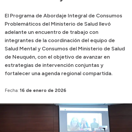
Presupuesto
El Programa de Abordaje Integral de Consumos
Boletín Oficial
Problemáticos del Ministerio de Salud llevó
Compras y licitaciones
adelante un encuentro de trabajo con
integrantes de la coordinación del equipo de
Consulta de expedientes
Salud Mental y Consumos del Ministerio de Salud
Consulta de pago a proveedores
de Neuquén, con el objetivo de avanzar en
Convocatorias
estrategias de intervención conjuntas y
Intranet
fortalecer una agenda regional compartida.
Login
Fecha:
16 de enero de 2026