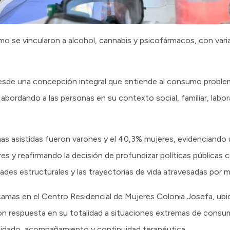
mo se vincularon a alcohol, cannabis y psicofármacos, con var
ó desde una concepción integral que entiende al consumo prob
bordando a las personas en su contexto social, familiar, labora
onas asistidas fueron varones y el 40,3% mujeres, evidenciando
res y reafirmando la decisión de profundizar políticas públicas
es estructurales y las trayectorias de vida atravesadas por mú
mas en el Centro Residencial de Mujeres Colonia Josefa, ubic
n respuesta en su totalidad a situaciones extremas de consum
uidado, acompañamiento y continuidad terapéutica.