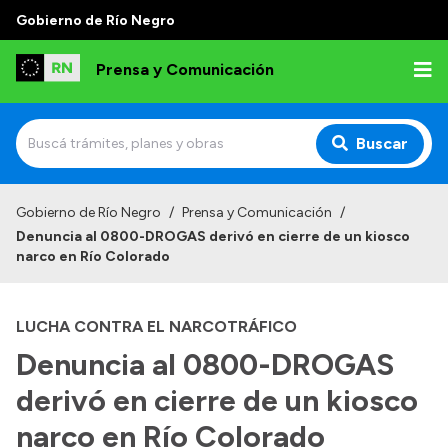
Gobierno de Río Negro
Prensa y Comunicación
Buscar
Inicio
Gobierno de Río Negro
/
Prensa y Comunicación
/
Denuncia al 0800-DROGAS derivó en cierre de un kiosco
Institucional
narco en Río Colorado
Autoridades
LUCHA CONTRA EL NARCOTRÁFICO
Referentes de prensa
Denuncia al 0800-DROGAS
Archivo de noticias
derivó en cierre de un kiosco
narco en Río Colorado
Transparencia