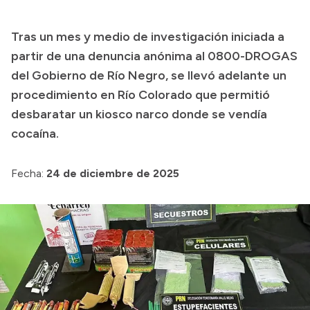
Presupuesto
Tras un mes y medio de investigación iniciada a
Boletín Oficial
partir de una denuncia anónima al 0800-DROGAS
Compras y licitaciones
del Gobierno de Río Negro, se llevó adelante un
procedimiento en Río Colorado que permitió
Consulta de expedientes
desbaratar un kiosco narco donde se vendía
Consulta de pago a proveedores
cocaína.
Convocatorias
Intranet
Fecha:
24 de diciembre de 2025
Login