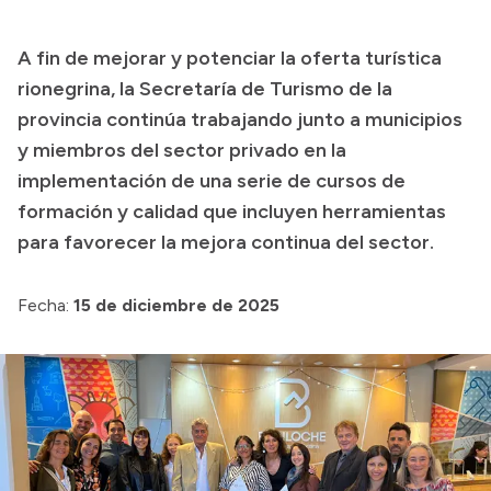
Presupuesto
A fin de mejorar y potenciar la oferta turística
Boletín Oficial
rionegrina, la Secretaría de Turismo de la
Compras y licitaciones
provincia continúa trabajando junto a municipios
y miembros del sector privado en la
Consulta de expedientes
implementación de una serie de cursos de
Consulta de pago a proveedores
formación y calidad que incluyen herramientas
Convocatorias
para favorecer la mejora continua del sector.
Intranet
Login
Fecha:
15 de diciembre de 2025