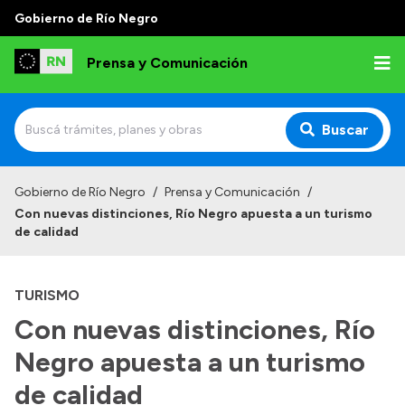
Gobierno de Río Negro
Prensa y Comunicación
Buscar
Inicio
Gobierno de Río Negro
/
Prensa y Comunicación
/
Con nuevas distinciones, Río Negro apuesta a un turismo
Institucional
de calidad
Autoridades
TURISMO
Referentes de prensa
Con nuevas distinciones, Río
Archivo de noticias
Negro apuesta a un turismo
de calidad
Transparencia