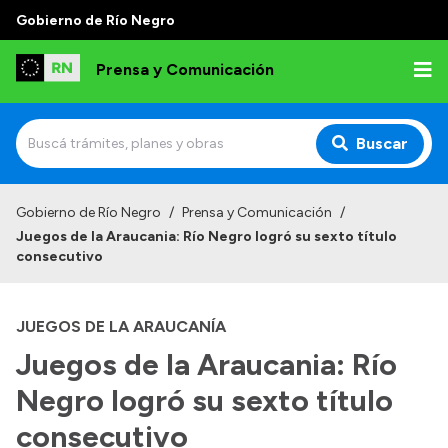
Gobierno de Río Negro
Prensa y Comunicación
Buscar
Inicio
Gobierno de Río Negro
/
Prensa y Comunicación
/
Juegos de la Araucania: Río Negro logró su sexto título
Institucional
consecutivo
Autoridades
JUEGOS DE LA ARAUCANÍA
Referentes de prensa
Juegos de la Araucania: Río
Archivo de noticias
Negro logró su sexto título
consecutivo
Transparencia