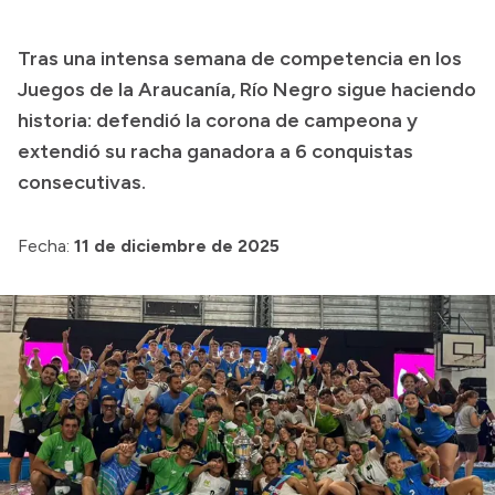
Presupuesto
Tras una intensa semana de competencia en los
Boletín Oficial
Juegos de la Araucanía, Río Negro sigue haciendo
Compras y licitaciones
historia: defendió la corona de campeona y
extendió su racha ganadora a 6 conquistas
Consulta de expedientes
consecutivas.
Consulta de pago a proveedores
Convocatorias
Fecha:
11 de diciembre de 2025
Intranet
Login