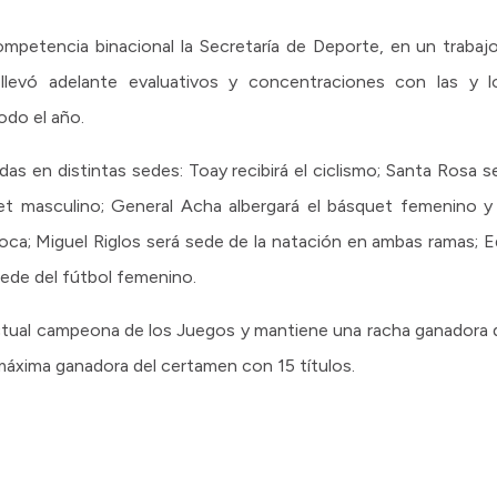
competencia binacional la Secretaría de Deporte, en un trabaj
 llevó adelante evaluativos y concentraciones con las y 
odo el año.
as en distintas sedes: Toay recibirá el ciclismo; Santa Rosa se
uet masculino; General Acha albergará el básquet femenino y
ca; Miguel Riglos será sede de la natación en ambas ramas; Ed
sede del fútbol femenino.
ctual campeona de los Juegos y mantiene una racha ganadora
máxima ganadora del certamen con 15 títulos.