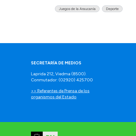
Juegos de la Araucanía
Deporte
SECRETARÍA DE MEDIOS
Laprida 212, Viedma (8500).
Conmutador: (02920) 425700
>> Referentes de Prensa de los
organismos del Estado