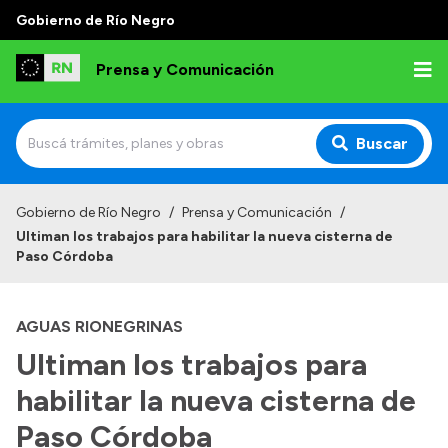
Gobierno de Río Negro
Prensa y Comunicación
Buscar
Inicio
Gobierno de Río Negro
/
Prensa y Comunicación
/
Ultiman los trabajos para habilitar la nueva cisterna de
Institucional
Paso Córdoba
Autoridades
AGUAS RIONEGRINAS
Referentes de prensa
Ultiman los trabajos para
Archivo de noticias
habilitar la nueva cisterna de
Paso Córdoba
Transparencia