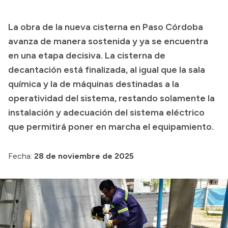
Presupuesto
La obra de la nueva cisterna en Paso Córdoba
Boletín Oficial
avanza de manera sostenida y ya se encuentra
Compras y licitaciones
en una etapa decisiva. La cisterna de
decantación está finalizada, al igual que la sala
Consulta de expedientes
química y la de máquinas destinadas a la
Consulta de pago a proveedores
operatividad del sistema, restando solamente la
Convocatorias
instalación y adecuación del sistema eléctrico
Intranet
que permitirá poner en marcha el equipamiento.
Login
Fecha:
28 de noviembre de 2025