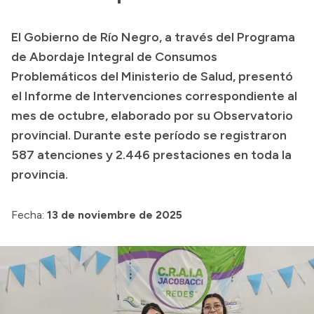
Presupuesto
El Gobierno de Río Negro, a través del Programa
Boletín Oficial
de Abordaje Integral de Consumos
Compras y licitaciones
Problemáticos del Ministerio de Salud, presentó
el Informe de Intervenciones correspondiente al
Consulta de expedientes
mes de octubre, elaborado por su Observatorio
Consulta de pago a proveedores
provincial. Durante este período se registraron
Convocatorias
587 atenciones y 2.446 prestaciones en toda la
Intranet
provincia.
Login
Fecha:
13 de noviembre de 2025