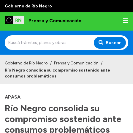
Gobierno de Río Negro
Prensa y Comunicación
Buscar
Inicio
Gobierno de Río Negro
/
Prensa y Comunicación
/
Río Negro consolida su compromiso sostenido ante
Institucional
consumos problemáticos
Autoridades
APASA
Referentes de prensa
Río Negro consolida su
Archivo de noticias
compromiso sostenido ante
consumos problemáticos
Transparencia