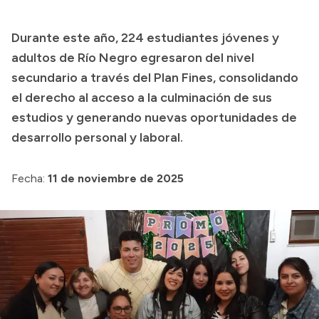
Presupuesto
Durante este año, 224 estudiantes jóvenes y
Boletín Oficial
adultos de Río Negro egresaron del nivel
Compras y licitaciones
secundario a través del Plan Fines, consolidando
el derecho al acceso a la culminación de sus
Consulta de expedientes
estudios y generando nuevas oportunidades de
Consulta de pago a proveedores
desarrollo personal y laboral.
Convocatorias
Intranet
Fecha:
11 de noviembre de 2025
Login