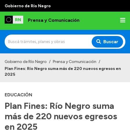
Gobierno de Río Negro
Prensa y Comunicación
Buscar
Inicio
Gobierno de Río Negro
/
Prensa y Comunicación
/
Plan Fines: Río Negro suma más de 220 nuevos egresos en
Institucional
2025
Autoridades
EDUCACIÓN
Referentes de prensa
Plan Fines: Río Negro suma
Archivo de noticias
más de 220 nuevos egresos
en 2025
Transparencia