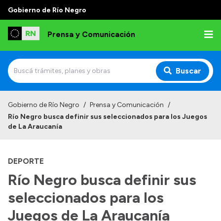
Gobierno de Río Negro
Prensa y Comunicación
Buscar
Inicio
Gobierno de Río Negro
/
Prensa y Comunicación
/
Río Negro busca definir sus seleccionados para los Juegos
Institucional
de La Araucanía
Autoridades
DEPORTE
Referentes de prensa
Río Negro busca definir sus
Archivo de noticias
seleccionados para los
Juegos de La Araucanía
Transparencia