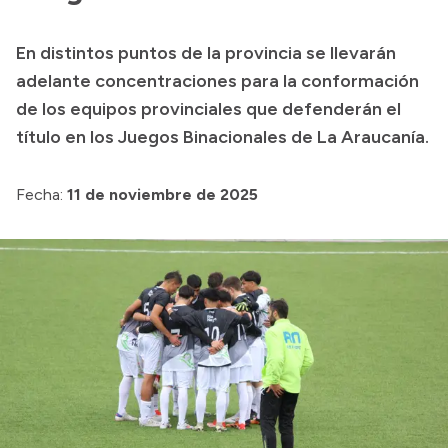
Presupuesto
En distintos puntos de la provincia se llevarán
Boletín Oficial
adelante concentraciones para la conformación
Compras y licitaciones
de los equipos provinciales que defenderán el
título en los Juegos Binacionales de La Araucanía.
Consulta de expedientes
Consulta de pago a proveedores
Fecha:
11 de noviembre de 2025
Convocatorias
Intranet
Login