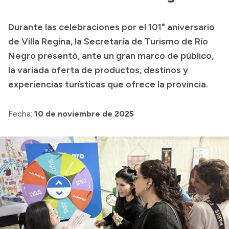
Presupuesto
Durante las celebraciones por el 101° aniversario
Boletín Oficial
de Villa Regina, la Secretaría de Turismo de Río
Compras y licitaciones
Negro presentó, ante un gran marco de público,
la variada oferta de productos, destinos y
Consulta de expedientes
experiencias turísticas que ofrece la provincia.
Consulta de pago a proveedores
Convocatorias
Fecha:
10 de noviembre de 2025
Intranet
Login