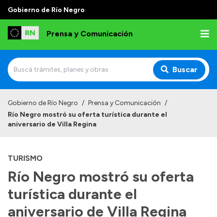
Gobierno de Río Negro
Prensa y Comunicación
Buscar
Inicio
Gobierno de Río Negro
/
Prensa y Comunicación
/
Río Negro mostró su oferta turística durante el
Institucional
aniversario de Villa Regina
Autoridades
TURISMO
Referentes de prensa
Río Negro mostró su oferta
Archivo de noticias
turística durante el
aniversario de Villa Regina
Transparencia