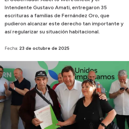
Intendente Gustavo Amati, entregaron 35
Presupuesto
escrituras a familias de Fernández Oro, que
Boletín Oficial
pudieron alcanzar este derecho tan importante y
Compras y licitaciones
así regularizar su situación habitacional.
Consulta de expedientes
Fecha:
23 de octubre de 2025
Consulta de pago a proveedores
Convocatorias
Intranet
Login