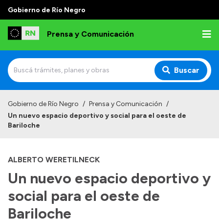
Gobierno de Río Negro
Prensa y Comunicación
Buscar
Inicio
Gobierno de Río Negro
/
Prensa y Comunicación
/
Un nuevo espacio deportivo y social para el oeste de
Institucional
Bariloche
Autoridades
ALBERTO WERETILNECK
Referentes de prensa
Un nuevo espacio deportivo y
Archivo de noticias
social para el oeste de
Bariloche
Transparencia