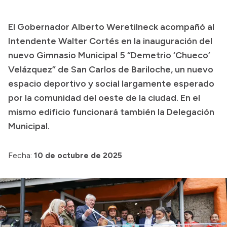
Presupuesto
El Gobernador Alberto Weretilneck acompañó al
Boletín Oficial
Intendente Walter Cortés en la inauguración del
Compras y licitaciones
nuevo Gimnasio Municipal 5 “Demetrio ‘Chueco’
Velázquez” de San Carlos de Bariloche, un nuevo
Consulta de expedientes
espacio deportivo y social largamente esperado
Consulta de pago a proveedores
por la comunidad del oeste de la ciudad. En el
Convocatorias
mismo edificio funcionará también la Delegación
Intranet
Municipal.
Login
Fecha:
10 de octubre de 2025