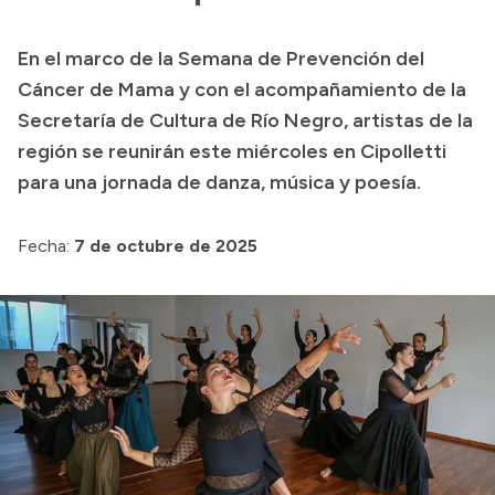
Presupuesto
En el marco de la Semana de Prevención del
Boletín Oficial
Cáncer de Mama y con el acompañamiento de la
Compras y licitaciones
Secretaría de Cultura de Río Negro, artistas de la
región se reunirán este miércoles en Cipolletti
Consulta de expedientes
para una jornada de danza, música y poesía.
Consulta de pago a proveedores
Convocatorias
Fecha:
7 de octubre de 2025
Intranet
Login