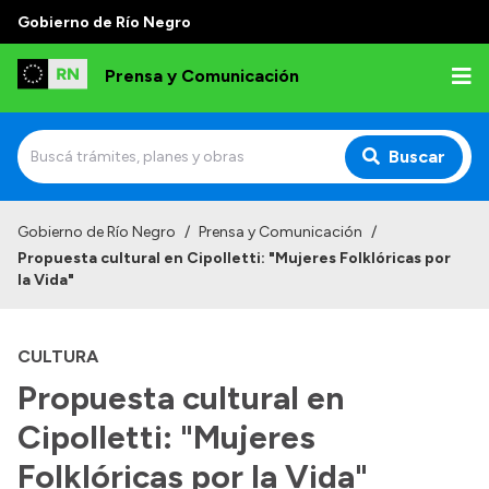
Gobierno de Río Negro
Prensa y Comunicación
Buscar
Inicio
Gobierno de Río Negro
/
Prensa y Comunicación
/
Propuesta cultural en Cipolletti: "Mujeres Folklóricas por
Institucional
la Vida"
Autoridades
CULTURA
Referentes de prensa
Propuesta cultural en
Archivo de noticias
Cipolletti: "Mujeres
Folklóricas por la Vida"
Transparencia