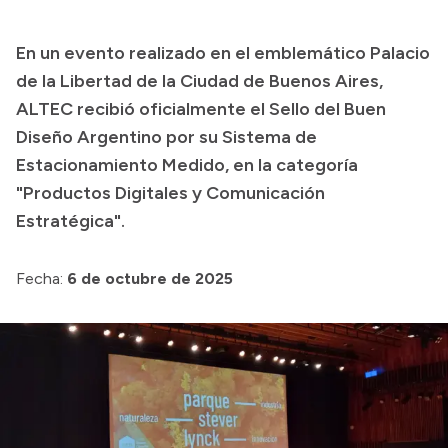
Presupuesto
En un evento realizado en el emblemático Palacio
Boletín Oficial
de la Libertad de la Ciudad de Buenos Aires,
Compras y licitaciones
ALTEC recibió oficialmente el Sello del Buen
Diseño Argentino por su Sistema de
Consulta de expedientes
Estacionamiento Medido, en la categoría
Consulta de pago a proveedores
"Productos Digitales y Comunicación
Convocatorias
Estratégica".
Intranet
Login
Fecha:
6 de octubre de 2025