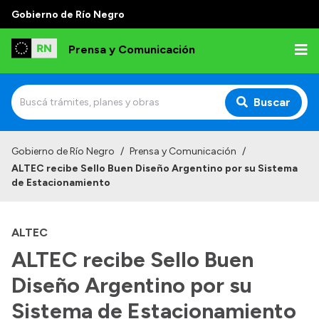
Gobierno de Río Negro
Prensa y Comunicación
Buscar
Inicio
Gobierno de Río Negro
/
Prensa y Comunicación
/
ALTEC recibe Sello Buen Diseño Argentino por su Sistema
Institucional
de Estacionamiento
Autoridades
ALTEC
Referentes de prensa
ALTEC recibe Sello Buen
Archivo de noticias
Diseño Argentino por su
Sistema de Estacionamiento
Transparencia