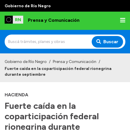
Gobierno de Río Negro
Prensa y Comunicación
Buscar
Inicio
Gobierno de Río Negro
/
Prensa y Comunicación
/
Fuerte caída en la coparticipación federal rionegrina
Institucional
durante septiembre
Autoridades
HACIENDA
Referentes de prensa
Fuerte caída en la
Archivo de noticias
coparticipación federal
rionegrina durante
Transparencia