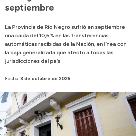
septiembre
Presupuesto
Boletín Oficial
La Provincia de Río Negro sufrió en septiembre
Compras y licitaciones
una caída del 10,6% en las transferencias
Consulta de expedientes
automáticas recibidas de la Nación, en línea con
Consulta de pago a proveedores
la baja generalizada que afectó a todas las
jurisdicciones del país.
Convocatorias
Intranet
Fecha:
3 de octubre de 2025
Login