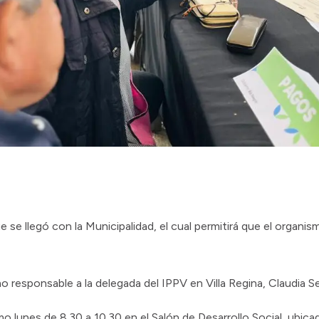
ue se llegó con la Municipalidad, el cual permitirá que el organ
 responsable a la delegada del IPPV en Villa Regina, Claudia S
imo lunes de 8.30 a 10.30 en el Salón de Desarrollo Social, ubic