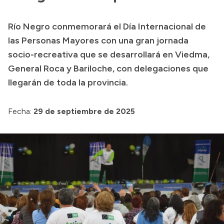
Presupuesto
Río Negro conmemorará el Día Internacional de
Boletín Oficial
las Personas Mayores con una gran jornada
Compras y licitaciones
socio-recreativa que se desarrollará en Viedma,
General Roca y Bariloche, con delegaciones que
Consulta de expedientes
llegarán de toda la provincia.
Consulta de pago a proveedores
Convocatorias
Fecha:
29 de septiembre de 2025
Intranet
Login