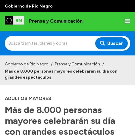
Gobierno de Río Negro
Prensa y Comunicación
Buscar
Inicio
Gobierno de Río Negro
/
Prensa y Comunicación
/
Más de 8.000 personas mayores celebrarán su día con
Institucional
grandes espectáculos
Autoridades
ADULTOS MAYORES
Referentes de prensa
Más de 8.000 personas
Archivo de noticias
mayores celebrarán su día
con grandes espectáculos
Transparencia