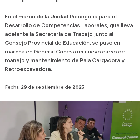
Presupuesto
En el marco de la Unidad Rionegrina para el
Boletín Oficial
Desarrollo de Competencias Laborales, que lleva
Compras y licitaciones
adelante la Secretaría de Trabajo junto al
Consejo Provincial de Educación, se puso en
Consulta de expedientes
marcha en General Conesa un nuevo curso de
Consulta de pago a proveedores
manejo y mantenimiento de Pala Cargadora y
Convocatorias
Retroexcavadora.
Intranet
Login
Fecha:
29 de septiembre de 2025