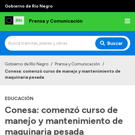
Gobierno de Río Negro
Prensa y Comunicación
Buscar
Inicio
Gobierno de Río Negro
/
Prensa y Comunicación
/
Conesa: comenzó curso de manejo y mantenimiento de
Institucional
maquinaria pesada
Autoridades
EDUCACIÓN
Referentes de prensa
Conesa: comenzó curso de
Archivo de noticias
manejo y mantenimiento de
maquinaria pesada
Transparencia