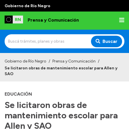
Gobierno de Río Negro
Prensa y Comunicación
Buscar
Inicio
Gobierno de Río Negro
/
Prensa y Comunicación
/
Se licitaron obras de mantenimiento escolar para Allen y
Institucional
SAO
Autoridades
EDUCACIÓN
Referentes de prensa
Se licitaron obras de
Archivo de noticias
mantenimiento escolar para
Allen y SAO
Transparencia