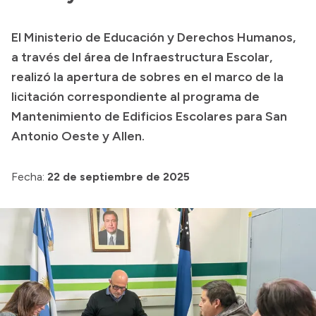
Presupuesto
El Ministerio de Educación y Derechos Humanos,
Boletín Oficial
a través del área de Infraestructura Escolar,
Compras y licitaciones
realizó la apertura de sobres en el marco de la
licitación correspondiente al programa de
Consulta de expedientes
Mantenimiento de Edificios Escolares para San
Consulta de pago a proveedores
Antonio Oeste y Allen.
Convocatorias
Intranet
Fecha:
22 de septiembre de 2025
Login