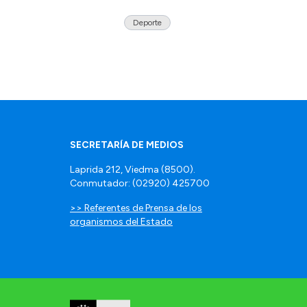
Deporte
SECRETARÍA DE MEDIOS
Laprida 212, Viedma (8500).
Conmutador: (02920) 425700
>> Referentes de Prensa de los
organismos del Estado