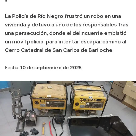
Presupuesto
La Policía de Río Negro frustró un robo en una
Boletín Oficial
vivienda y detuvo a uno de los responsables tras
Compras y licitaciones
una persecución, donde el delincuente embistió
un móvil policial para intentar escapar camino al
Consulta de expedientes
Cerro Catedral de San Carlos de Bariloche.
Consulta de pago a proveedores
Convocatorias
Fecha:
10 de septiembre de 2025
Intranet
Login