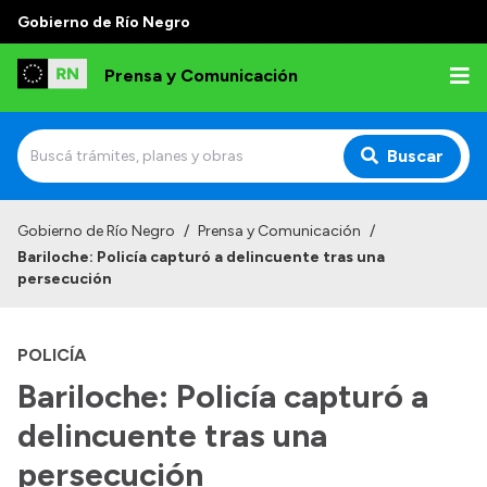
Gobierno de Río Negro
Prensa y Comunicación
Buscar
Inicio
Gobierno de Río Negro
/
Prensa y Comunicación
/
Bariloche: Policía capturó a delincuente tras una
Institucional
persecución
Autoridades
POLICÍA
Referentes de prensa
Bariloche: Policía capturó a
Archivo de noticias
delincuente tras una
persecución
Transparencia