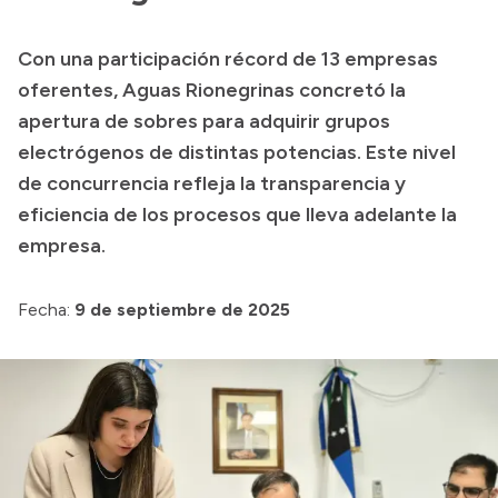
Presupuesto
Con una participación récord de 13 empresas
Boletín Oficial
oferentes, Aguas Rionegrinas concretó la
Compras y licitaciones
apertura de sobres para adquirir grupos
electrógenos de distintas potencias. Este nivel
Consulta de expedientes
de concurrencia refleja la transparencia y
Consulta de pago a proveedores
eficiencia de los procesos que lleva adelante la
Convocatorias
empresa.
Intranet
Login
Fecha:
9 de septiembre de 2025