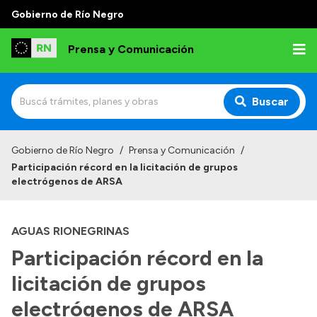
Gobierno de Río Negro
Prensa y Comunicación
Buscar
Inicio
Gobierno de Río Negro
/
Prensa y Comunicación
/
Participación récord en la licitación de grupos
Institucional
electrógenos de ARSA
Autoridades
AGUAS RIONEGRINAS
Referentes de prensa
Participación récord en la
Archivo de noticias
licitación de grupos
electrógenos de ARSA
Transparencia