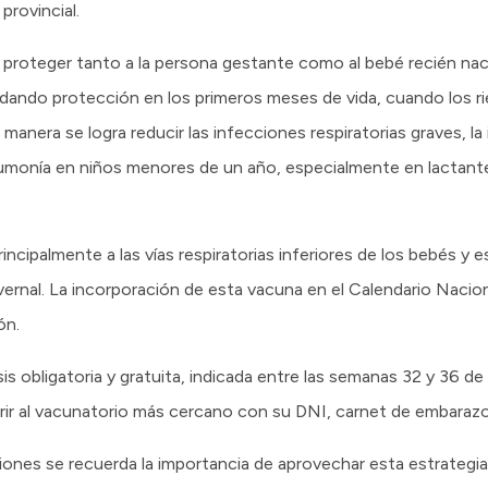
provincial.
 proteger tanto a la persona gestante como al bebé recién naci
ndando protección en los primeros meses de vida, cuando los r
nera se logra reducir las infecciones respiratorias graves, la 
eumonía en niños menores de un año, especialmente en lactant
rincipalmente a las vías respiratorias inferiores de los bebés y e
vernal. La incorporación de esta vacuna en el Calendario Nacio
ón.
s obligatoria y gratuita, indicada entre las semanas 32 y 36 de g
ir al vacunatorio más cercano con su DNI, carnet de embarazo
nes se recuerda la importancia de aprovechar esta estrategia,