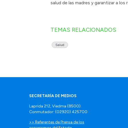
salud de las madres y garantizar a lo
TEMAS RELACIONADOS
Salud
SECRETARÍA DE MEDIOS
Laprida 212, Viedma (8500).
Conmutador: (02920) 425700
>> Referentes de Prensa de los
organismos del Estado