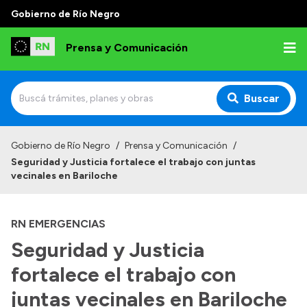
Gobierno de Río Negro
Prensa y Comunicación
Buscar
Inicio
Gobierno de Río Negro
/
Prensa y Comunicación
/
Seguridad y Justicia fortalece el trabajo con juntas
Institucional
vecinales en Bariloche
Autoridades
RN EMERGENCIAS
Referentes de prensa
Seguridad y Justicia
Archivo de noticias
fortalece el trabajo con
juntas vecinales en Bariloche
Transparencia