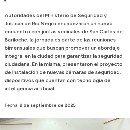
Presupuesto
Autoridades del Ministerio de Seguridad y
Boletín Oficial
Justicia de Río Negro encabezaron un nuevo
Compras y licitaciones
encuentro con juntas vecinales de San Carlos de
Bariloche, la jornada es parte de las reuniones
Consulta de expedientes
bimensuales que buscan promover un abordaje
Consulta de pago a proveedores
integral en la ciudad para garantizar la seguridad
Convocatorias
ciudadana. En la misma, presentaron el proyecto
Intranet
de instalación de nuevas cámaras de seguridad,
Login
dispositivos que cuentan con tecnología de
inteligencia artificial.
Fecha:
9 de septiembre de 2025