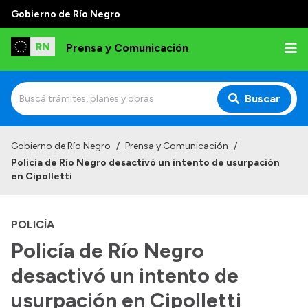
Gobierno de Río Negro
Prensa y Comunicación
Buscar
Inicio
Gobierno de Río Negro
/
Prensa y Comunicación
/
Policía de Río Negro desactivó un intento de usurpación
Institucional
en Cipolletti
Autoridades
POLICÍA
Referentes de prensa
Policía de Río Negro
Archivo de noticias
desactivó un intento de
usurpación en Cipolletti
Transparencia