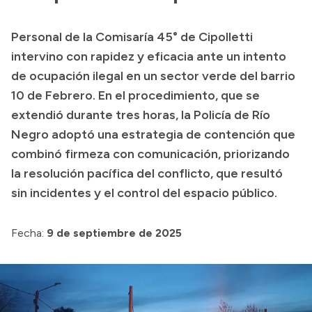
Presupuesto
Personal de la Comisaría 45° de Cipolletti
Boletín Oficial
intervino con rapidez y eficacia ante un intento
Compras y licitaciones
de ocupación ilegal en un sector verde del barrio
10 de Febrero. En el procedimiento, que se
Consulta de expedientes
extendió durante tres horas, la Policía de Río
Consulta de pago a proveedores
Negro adoptó una estrategia de contención que
Convocatorias
combinó firmeza con comunicación, priorizando
Intranet
la resolución pacífica del conflicto, que resultó
Login
sin incidentes y el control del espacio público.
Fecha:
9 de septiembre de 2025