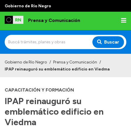
Gobierno de Río Negro
Prensa y Comunicación
Buscar
Inicio
Gobierno de Río Negro
/
Prensa y Comunicación
/
IPAP reinauguró su emblemático edificio en Viedma
Institucional
Autoridades
CAPACITACIÓN Y FORMACIÓN
Referentes de prensa
IPAP reinauguró su
Archivo de noticias
emblemático edificio en
Viedma
Transparencia