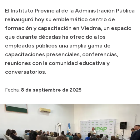
El Instituto Provincial de la Administración Pública
Presupuesto
reinauguró hoy su emblemático centro de
Boletín Oficial
formación y capacitación en Viedma, un espacio
Compras y licitaciones
que durante décadas ha ofrecido a los
Consulta de expedientes
empleados públicos una amplia gama de
Consulta de pago a proveedores
capacitaciones presenciales, conferencias,
reuniones con la comunidad educativa y
Convocatorias
conversatorios.
Intranet
Login
Fecha:
8 de septiembre de 2025