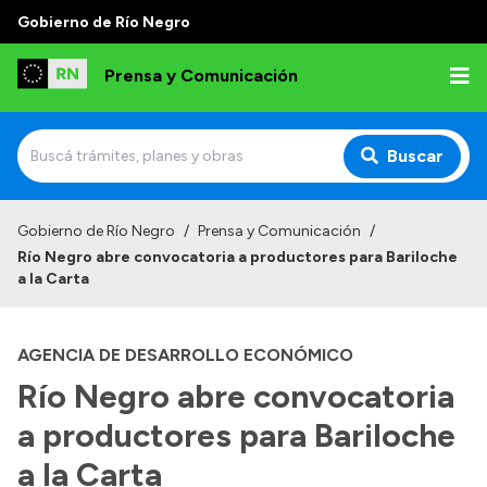
Gobierno de Río Negro
Prensa y Comunicación
Buscar
Inicio
Gobierno de Río Negro
/
Prensa y Comunicación
/
Río Negro abre convocatoria a productores para Bariloche
Institucional
a la Carta
Autoridades
AGENCIA DE DESARROLLO ECONÓMICO
Referentes de prensa
Río Negro abre convocatoria
Archivo de noticias
a productores para Bariloche
a la Carta
Transparencia