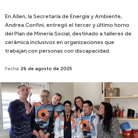
Presupuesto
En Allen, la Secretaría de Energía y Ambiente,
Boletín Oficial
Andrea Confini, entregó el tercer y último horno
Compras y licitaciones
del Plan de Minería Social, destinado a talleres de
cerámica inclusivos en organizaciones que
Consulta de expedientes
trabajan con personas con discapacidad.
Consulta de pago a proveedores
Convocatorias
Fecha:
26 de agosto de 2025
Intranet
Login